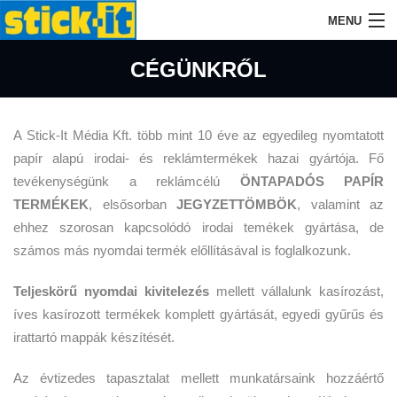
MENU
KEZDŐLAP
CÉGÜNKRŐL
CÉGÜNKRŐL
A Stick-It Média Kft. több mint 10 éve az egyedileg nyomtatott
AZ ÖNTAPADÓS TÖMBÖKRŐL
papír alapú irodai- és reklámtermékek hazai gyártója. Fő
TERMÉKEINK
tevékenységünk a reklámcélú
ÖNTAPADÓS PAPÍR
TERMÉKEK
, elsősorban
JEGYZETTÖMBÖK
, valamint az
AJÁNLATKÉRÉS
ehhez szorosan kapcsolódó irodai temékek gyártása, de
számos más nyomdai termék előllításával is foglalkozunk.
Teljeskörű nyomdai kivitelezés
mellett vállalunk kasírozást,
íves kasírozott termékek komplett gyártását, egyedi gyűrűs és
irattartó mappák készítését.
Az évtizedes tapasztalat mellett munkatársaink hozzáértő