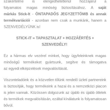
szakértelme is elengedhetetlenül hozzájárul a
folyamatos magas minöség biztosításához. A
saját
márkás Stick-It
-
ÖNTAPADÓS JEGYZETTÖMB és annak
termékvariációi
- azonban nem csak a munkánk, hanem a
SZENVEDÉLYÜNK is!
STICK-IT = TAPASZTALAT + HOZZÁÉRTÉS +
SZENVEDÉLY!
Ez a hármas elv vezérel minket, hogy ügyfeleinknek magas
minőségű termékeket gyártsunk, segítve és támogatva
az egyedi elképzelések megvalósítását.
Viszonteladóink és a közvetlen tőlünk rendelő üzleti partnereink
is biztosítják, hogy termékeink a hazai és a nemzetközi piacon
is jelen vannak. Közössen dolgozunk az újabb és újabb ötletek
és termékek megvalósításán, ezáltal kínálatunk is folyamatosan
bővül.