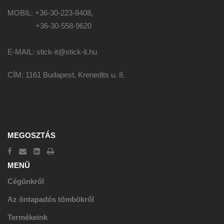
MOBIL: +36-30-223-8408,
+36-30-558-9620
E-MAIL: stick-it@stick-it.hu
CÍM: 1161 Budapest, Krenedits u. 8.
MEGOSZTÁS
MENÜ
Cégünkről
Az öntapadós tömbökről
Termékeink