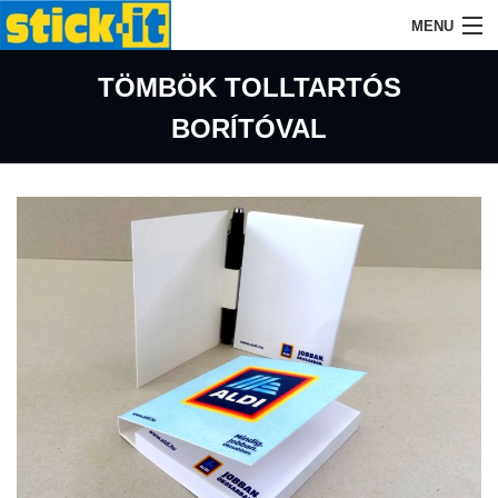
MENU
KEZDŐLAP
TÖMBÖK TOLLTARTÓS
BORÍTÓVAL
CÉGÜNKRŐL
AZ ÖNTAPADÓS TÖMBÖKRŐL
TERMÉKEINK
AJÁNLATKÉRÉS