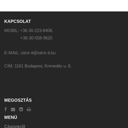
KAPCSOLAT
MOBIL: +36-30-223-8408,
+36-30-558-9620
E-MAIL: stick-it@stick-it.hu
CÍM: 1161 Budapest, Krenedits u. 8.
MEGOSZTÁS
MENÜ
Cégünkről