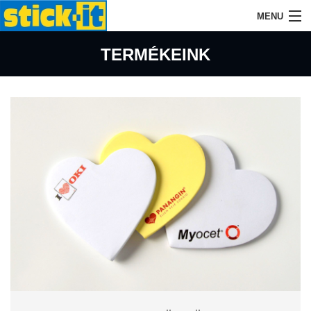
MENU
KEZDŐLAP
TERMÉKEINK
CÉGÜNKRŐL
AZ ÖNTAPADÓS TÖMBÖKRŐL
TERMÉKEINK
AJÁNLATKÉRÉS