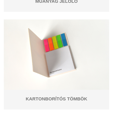
MŰANYAG JELÖLŐ
KARTONBORÍTÓS TÖMBÖK