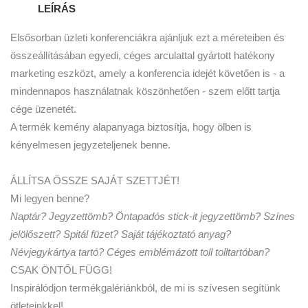
LEÍRÁS
Elsősorban üzleti konferenciákra ajánljuk ezt a méreteiben és
összeállításában egyedi, céges arculattal gyártott hatékony
marketing eszközt, amely a konferencia idejét követően is - a
mindennapos használatnak köszönhetően - szem előtt tartja
cége üzenetét.
A termék kemény alapanyaga biztosítja, hogy ölben is
kényelmesen jegyzeteljenek benne.
ÁLLÍTSA ÖSSZE SAJÁT SZETTJÉT!
Mi legyen benne?
Naptár? Jegyzettömb? Öntapadós stick-it jegyzettömb? Színes
jelölőszett? Spitál füzet? Saját tájékoztató anyag?
Névjegykártya tartó? Céges emblémázott toll tolltartóban?
CSAK ÖNTŐL FÜGG!
Inspirálódjon termékgalériánkból, de mi is szívesen segítünk
ötleteinkkel!