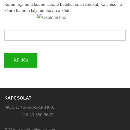
Kérem írja be a képen látható betűket és számokat. Kattintson a
képre ha nem látja pontosan a kódot.
Küldés
KAPCSOLAT
MOBIL: +36-30-223-8408,
+36-30-558-9620
E-MAIL: stick-it@stick-it.hu