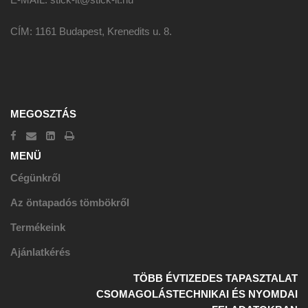
CÍM: 1161 Budapest, Krenedits u. 8.
MEGOSZTÁS
MENÜ
Cégünkről
Az öntapadós tömbökről
Termékeink
Ajánlatkérés
TÖBB ÉVTIZEDES TAPASZTALAT
CSOMAGOLÁSTECHNIKAI ÉS NYOMDAI