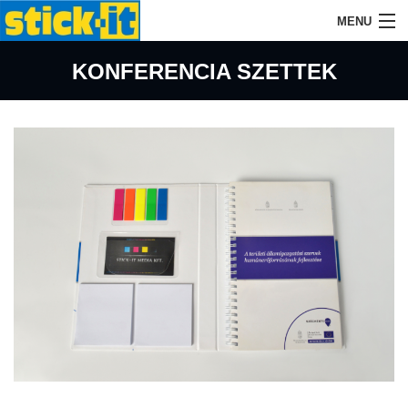
MENU
KEZDŐLAP
KONFERENCIA SZETTEK
CÉGÜNKRŐL
AZ ÖNTAPADÓS TÖMBÖKRŐL
TERMÉKEINK
AJÁNLATKÉRÉS