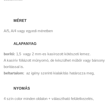
MÉRET
A/5, A/4 vagy egyedi méretben
ALAPANYAG
borító:
1,5 vagy 2 mm-es kasírozott kötészeti lemez.
A kasírív fóliázott műnyomó, de készülhet műbőr vagy bársony
borítással is.
beltartalom:
az igény szerinti kialakítás határozza meg,
NYOMÁS
4 szín color minden oldalon + választható felületkezelés,