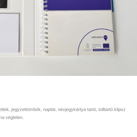
tek, jegyzettömbök, naptár, névjegykártya tartó, tolltartó klipsz
ma végtelen.