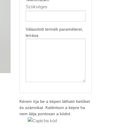
Kockatömb
Szükséges
Kockatömb kartontartóban
Spirálfüzet
Választott termék paraméterei,
leírása
Mágneses könyvjelző
Dobozos papírzsebkendő
Felírótábla
Asztali naptár
Gyűrűsmappa
Kérem írja be a képen látható betűket
Irattartó mappa
és számokat. Kattintson a képre ha
nem látja pontosan a kódot.
Orvosi vénytartó