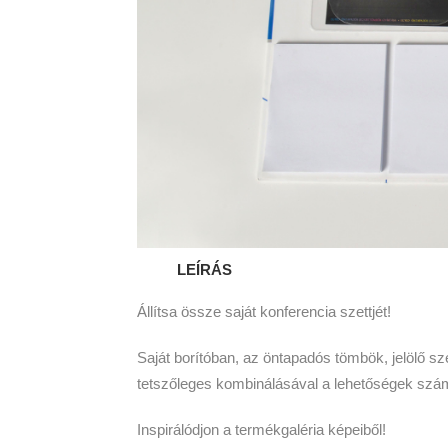
LEÍRÁS
Állítsa össze saját konferencia szettjét!
Saját borítóban, az öntapadós tömbök, jelölő szet
tetszőleges kombinálásával a lehetőségek szá
Inspirálódjon a termékgaléria képeiből!